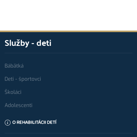
Služby - deti
Bábätká
Deti - športovci
Školáci
Adolescenti
O REHABILITÁCII DETÍ