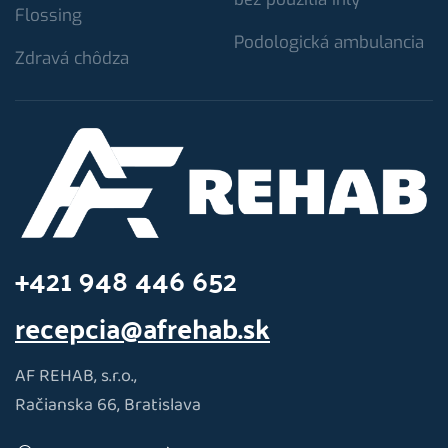
Flossing
Podologická ambulancia
Zdravá chôdza
+421 948 446 652
recepcia@afrehab.sk
AF REHAB, s.r.o.,
Račianska 66, Bratislava