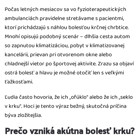
Počas letných mesiacov sa vo fyzioterapeutických
ambulanciách pravidelne stretávame s pacientmi,
ktorí prichádzajú s náhlou bolesťou krčnej chrbtice.
Mnohí opisujú podobný scenár – dlhšia cesta autom
so zapnutou klimatizáciou, pobyt v klimatizovanej
kancelárii, prievan pri otvorenom okne alebo
chladnejší vietor po športovej aktivite. Zrazu sa objaví
ostrá bolesť a hlavu je možné otočiť len s veľkými
ťažkosťami.
Ľudia často hovoria, že ich „ofúklo“ alebo že ich „seklo
v krku“. Hoci je tento výraz bežný, skutočná príčina
býva zložitejšia.
Prečo vzniká akútna bolesť krku?