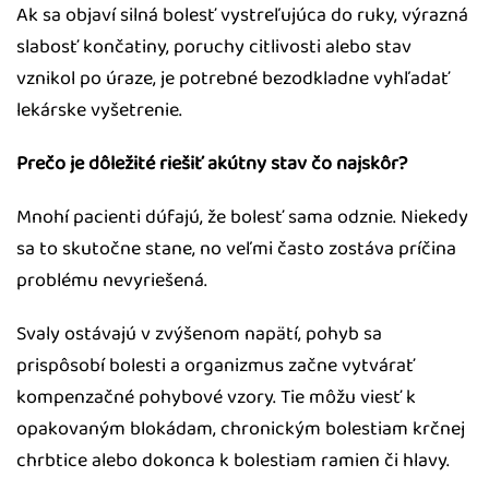
Ak sa objaví silná bolesť vystreľujúca do ruky, výrazná
slabosť končatiny, poruchy citlivosti alebo stav
vznikol po úraze, je potrebné bezodkladne vyhľadať
lekárske vyšetrenie.
Prečo je dôležité riešiť akútny stav čo najskôr?
Mnohí pacienti dúfajú, že bolesť sama odznie. Niekedy
sa to skutočne stane, no veľmi často zostáva príčina
problému nevyriešená.
Svaly ostávajú v zvýšenom napätí, pohyb sa
prispôsobí bolesti a organizmus začne vytvárať
kompenzačné pohybové vzory. Tie môžu viesť k
opakovaným blokádam, chronickým bolestiam krčnej
chrbtice alebo dokonca k bolestiam ramien či hlavy.