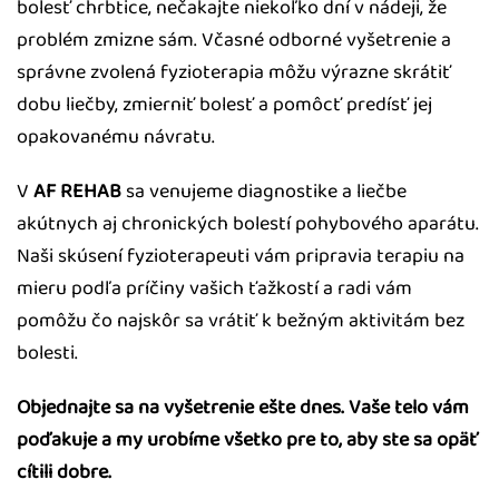
bolesť chrbtice, nečakajte niekoľko dní v nádeji, že
problém zmizne sám. Včasné odborné vyšetrenie a
správne zvolená fyzioterapia môžu výrazne skrátiť
dobu liečby, zmierniť bolesť a pomôcť predísť jej
opakovanému návratu.
V
AF REHAB
sa venujeme diagnostike a liečbe
akútnych aj chronických bolestí pohybového aparátu.
Naši skúsení fyzioterapeuti vám pripravia terapiu na
mieru podľa príčiny vašich ťažkostí a radi vám
pomôžu čo najskôr sa vrátiť k bežným aktivitám bez
bolesti.
Objednajte sa na vyšetrenie ešte dnes. Vaše telo vám
poďakuje a my urobíme všetko pre to, aby ste sa opäť
cítili dobre.