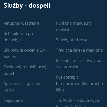
Služby - dospelí
Vstupné vyšetrenie
Funkčná manuálna
medicína
Rehabilitácia pre
dospelých
Služby pre firmy
Skupinové cvičenia SM
Tradičná čínska medicína
Systém
Bezbolestna rázová vlna
Týždenný rehabilitačný
s diatermiou
pobyt
Fyzioterapia
Športovci a športové
temporomandibulárneho
kluby
kĺbu
Tejpovanie
TriJALUX - kĺbová výplň
bez použitia ihly