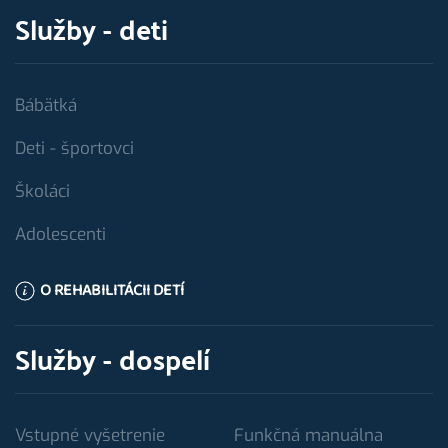
Služby - deti
Bábätká
Deti - športovci
Školáci
Adolescenti
O REHABILITÁCII DETÍ
Služby - dospelí
Vstupné vyšetrenie
Funkčná manuálna