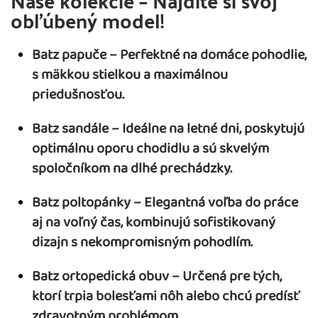
Naše kolekcie – Nájdite si svoj
obľúbený model!
Batz papuče – Perfektné na domáce pohodlie,
s mäkkou stielkou a maximálnou
priedušnosťou.
Batz sandále – Ideálne na letné dni, poskytujú
optimálnu oporu chodidlu a sú skvelým
spoločníkom na dlhé prechádzky.
Batz poltopánky – Elegantná voľba do práce
aj na voľný čas, kombinujú sofistikovaný
dizajn s nekompromisným pohodlím.
Batz ortopedická obuv – Určená pre tých,
ktorí trpia bolesťami nôh alebo chcú predísť
zdravotným problémom.