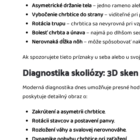
Asymetrické držanie tela
– jedno rameno aleb
Vybočenie chrbtice do strany
– viditeľné pri
Rotácia trupu
– chrbtica sa nevyrovná pri v
Bolesť chrbta a únava
– najmä po dlhšom sede
Nerovnaká dĺžka nôh
– môže spôsobovať nak
Ak spozorujete tieto príznaky u seba alebo u s
Diagnostika skoliózy: 3D sken
Moderná diagnostika dnes umožňuje presné hod
poskytuje detailný obraz o:
Zakrútení a asymetrii chrbtice
.
Rotácii stavcov a postavení panvy
.
Rozložení váhy a svalovej nerovnováhe
.
Dynamike pohybu chrbtice pri zaťažení
.