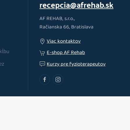
recepcia@afrehab.sk
AF REHAB, s.r.o.,
Račianska 66, Bratislava
Viac kontaktov
kĺbu
E-shop AF Rehab
Kurzy pre fyzioterapeutov
ez