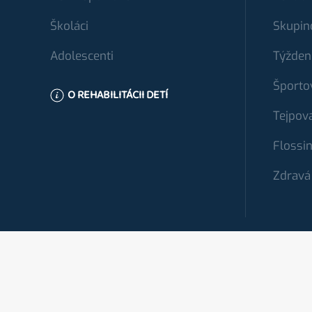
Školáci
Skupin
Adolescenti
Týžden
Športo
O REHABILITÁCII DETÍ
Tejpov
Flossi
Zdravá