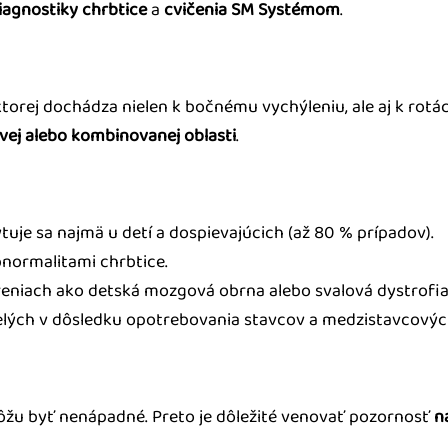
iagnostiky chrbtice
a
cvičenia SM Systémom
.
 ktorej dochádza nielen k bočnému vychýleniu, ale aj k rot
ovej alebo kombinovanej oblasti
.
uje sa najmä u detí a dospievajúcich (až 80 % prípadov).
normalitami chrbtice.
reniach ako detská mozgová obrna alebo svalová dystrofia
elých v dôsledku opotrebovania stavcov a medzistavcových
 môžu byť nenápadné. Preto je dôležité venovať pozornosť
n