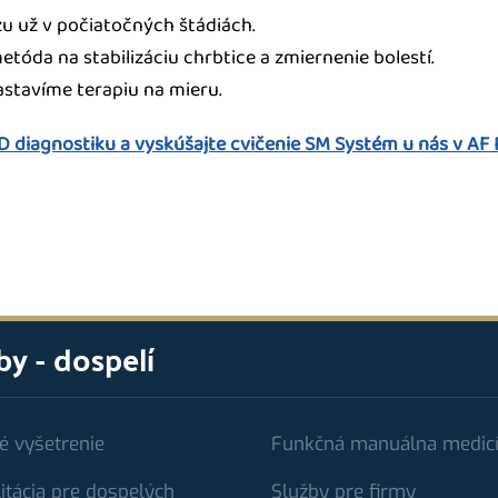
zu už v počiatočných štádiách.
tóda na stabilizáciu chrbtice a zmiernenie bolestí.
stavíme terapiu na mieru.
D diagnostiku a vyskúšajte cvičenie SM Systém u nás v AF
by - dospelí
é vyšetrenie
Funkčná manuálna medic
itácia pre dospelých
Služby pre firmy