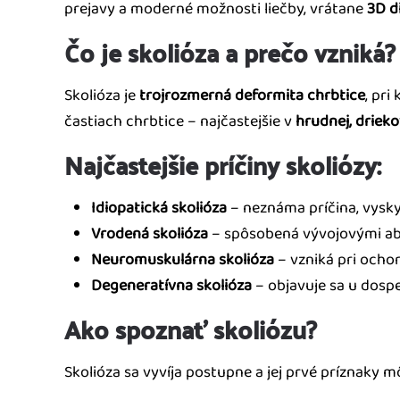
prejavy a moderné možnosti liečby, vrátane
3D d
Čo je skolióza a prečo vzniká?
Skolióza je
trojrozmerná deformita chrbtice
, pri
častiach chrbtice – najčastejšie v
hrudnej, driek
Najčastejšie príčiny skoliózy:
Idiopatická skolióza
– neznáma príčina, vyskyt
Vrodená skolióza
– spôsobená vývojovými ab
Neuromuskulárna skolióza
– vzniká pri ocho
Degeneratívna skolióza
– objavuje sa u dosp
Ako spoznať skoliózu?
Skolióza sa vyvíja postupne a jej prvé príznaky