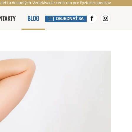
 deti a dospelých. Vzdelávacie centrum pre fyzioterapeutov
NTAKTY
BLOG
OBJEDNAŤ SA