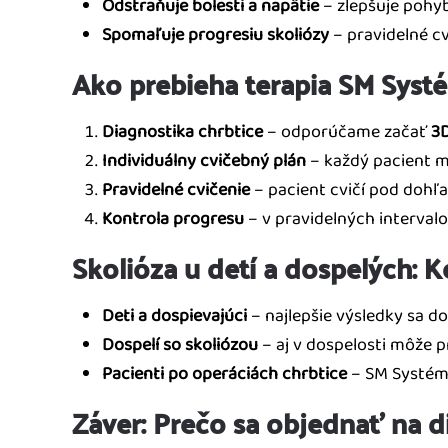
Odstraňuje bolesti a napätie
– zlepšuje pohyb
Spomaľuje progresiu skoliózy
– pravidelné cv
Ako prebieha terapia SM Sys
Diagnostika chrbtice
– odporúčame začať
3
Individuálny cvičebný plán
– každý pacient m
Pravidelné cvičenie
– pacient cvičí pod dohľ
Kontrola progresu
– v pravidelných interval
Skolióza u detí a dospelých: K
Deti a dospievajúci
– najlepšie výsledky sa do
Dospelí so skoliózou
– aj v dospelosti môže pr
Pacienti po operáciách chrbtice
– SM Systém p
Záver: Prečo sa objednať na d