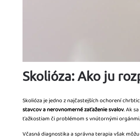
Skolióza: Ako ju roz
Skolióza je jedno z najčastejších ochorení chrbti
stavcov a nerovnomerné zaťaženie svalov
. Ak s
ťažkostiam či problémom s vnútornými orgánmi
Včasná diagnostika a správna terapia však môžu p