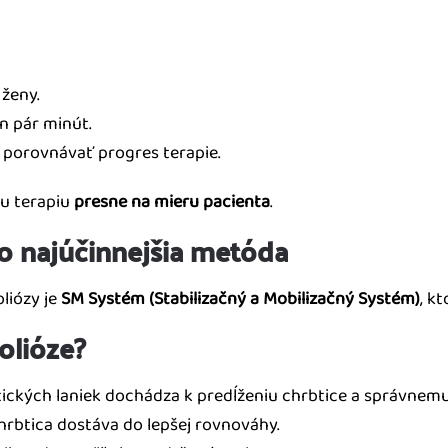
 ženy.
en pár minút.
porovnávať progres terapie.
iu terapiu
presne na mieru pacienta
.
ko najúčinnejšia metóda
liózy je
SM Systém (Stabilizačný a Mobilizačný Systém)
, k
olióze?
ckých laniek dochádza k predĺženiu chrbtice a správnemu
hrbtica dostáva do lepšej rovnováhy.