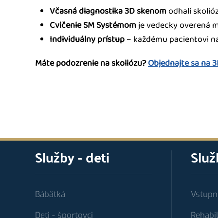
Včasná diagnostika 3D skenom
odhalí skolió
Cvičenie SM Systémom
je vedecky overená me
Individuálny prístup
– každému pacientovi na
Máte podozrenie na skoliózu?
Objednajte sa na 3
Služby - deti
Služ
Bábätká
Vstupn
Deti - športovci
Rehabil