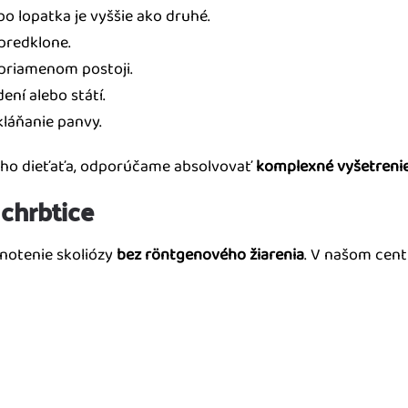
o lopatka je vyššie ako druhé.
 predklone.
zpriamenom postoji.
ní alebo státí.
láňanie panvy.
vojho dieťaťa, odporúčame absolvovať
komplexné vyšetrenie
 chrbtice
notenie skoliózy
bez röntgenového žiarenia
. V našom cen