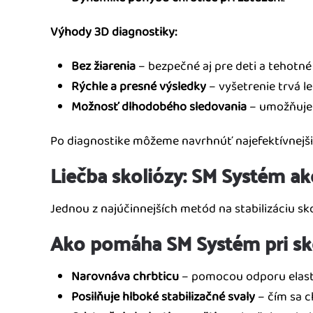
Výhody 3D diagnostiky:
Bez žiarenia
– bezpečné aj pre deti a tehotné
Rýchle a presné výsledky
– vyšetrenie trvá l
Možnosť dlhodobého sledovania
– umožňuje 
Po diagnostike môžeme navrhnúť najefektívnejš
Liečba skoliózy: SM Systém a
Jednou z najúčinnejších metód na stabilizáciu sko
Ako pomáha SM Systém pri sk
Narovnáva chrbticu
– pomocou odporu elasti
Posilňuje hlboké stabilizačné svaly
– čím sa c