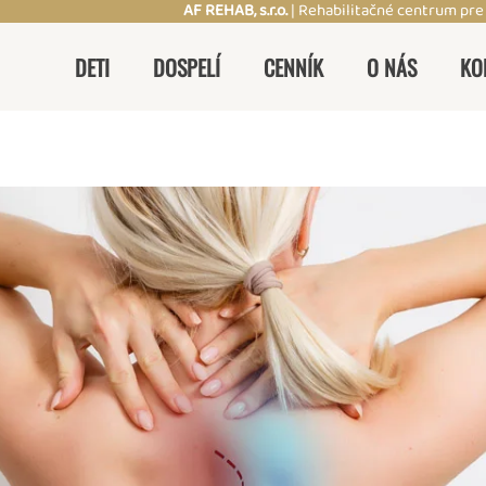
AF REHAB, s.r.o.
| Rehabilitačné centrum pre
DETI
DOSPELÍ
CENNÍK
O NÁS
KO