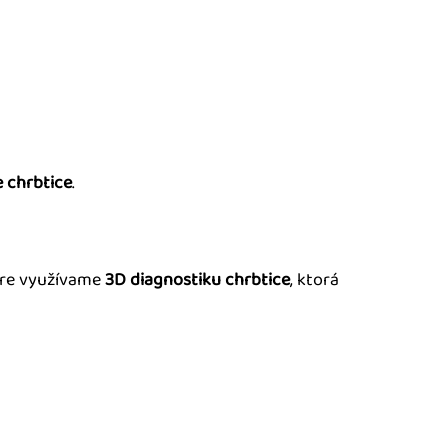
 chrbtice
.
tre využívame
3D diagnostiku chrbtice
, ktorá