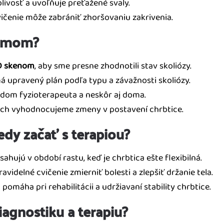
livosť a uvoľňuje preťažené svaly.
ičenie môže zabrániť zhoršovaniu zakrivenia.
témom?
D skenom
, aby sme presne zhodnotili stav skoliózy.
á upravený plán podľa typu a závažnosti skoliózy.
adom fyzioterapeuta a neskôr aj doma.
och vyhodnocujeme zmeny v postavení chrbtice.
edy začať s terapiou?
sahujú v období rastu, keď je chrbtica ešte flexibilná.
avidelné cvičenie zmierniť bolesti a zlepšiť držanie tela.
omáha pri rehabilitácii a udržiavaní stability chrbtice.
iagnostiku a terapiu?