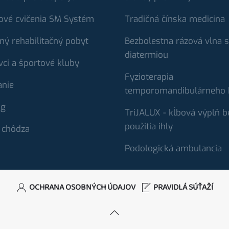
ové cvičenia SM Systém
Tradičná čínska medicína
ný rehabilitačný pobyt
Bezbolestna rázová vlna s
diatermiou
vci a športové kluby
Fyzioterapia
anie
temporomandibulárneho 
ng
TriJALUX - kĺbová výplň b
použitia ihly
 chôdza
Podologická ambulancia
OCHRANA OSOBNÝCH ÚDAJOV
PRAVIDLÁ SÚŤAŽÍ