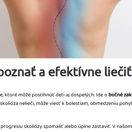
poznať a efektívne liečiť
ce, ktoré môže postihnúť deti aj dospelých. Ide o
bočné zakr
a skolióza nelieči, môže viesť k bolestiam, obmedzeniu poh
.
rogresiu skoliózy spomaliť alebo úplne zastaviť. V našom č