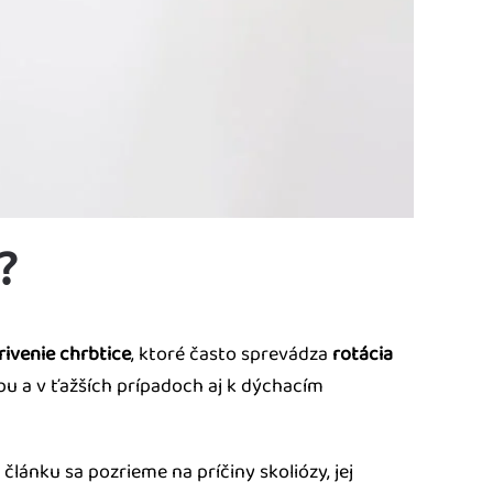
?
ivenie chrbtice
, ktoré často sprevádza
rotácia
ybu a v ťažších prípadoch aj k dýchacím
lánku sa pozrieme na príčiny skoliózy, jej