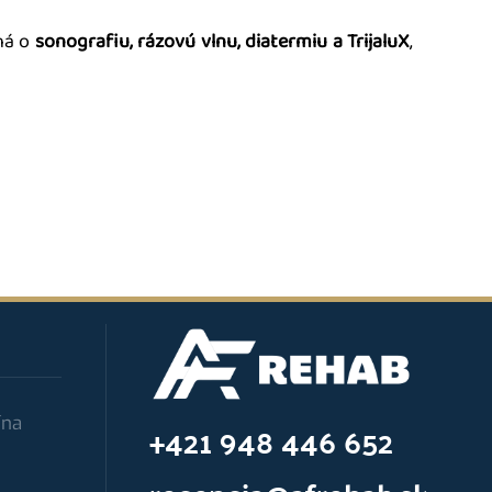
ná o
sonografiu, rázovú vlnu, diatermiu a TrijaluX
,
ína
+421 948 446 652