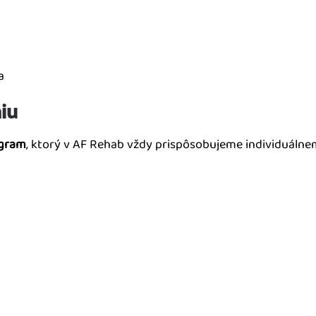
a
iu
ogram
, ktorý v AF Rehab vždy prispôsobujeme individuálnem