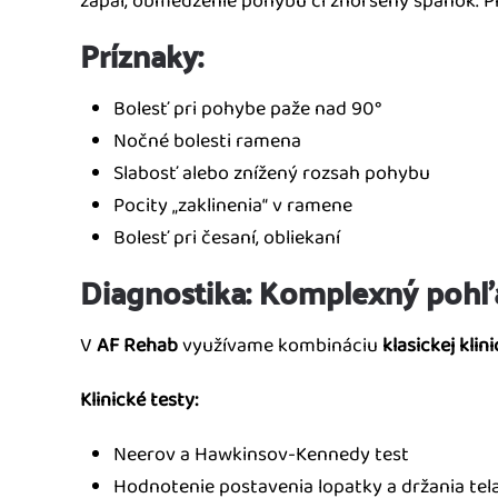
zápal, obmedzenie pohybu či zhoršený spánok. Pro
Príznaky:
Bolesť pri pohybe paže nad 90°
Nočné bolesti ramena
Slabosť alebo znížený rozsah pohybu
Pocity „zaklinenia“ v ramene
Bolesť pri česaní, obliekaní
Diagnostika: Komplexný pohľ
V
AF Rehab
využívame kombináciu
klasickej klin
Klinické testy:
Neerov a Hawkinsov-Kennedy test
Hodnotenie postavenia lopatky a držania tel