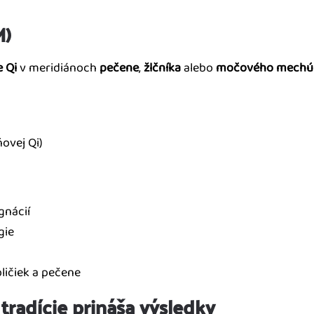
M)
 Qi
v meridiánoch
pečene
,
žlčníka
alebo
močového mechú
ovej Qi)
gnácií
gie
ičiek a pečene
radície prináša výsledky