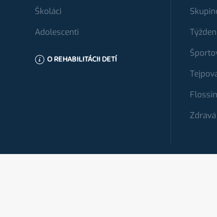
Školáci
Skupin
Adolescenti
Týžden
Športo
O REHABILITÁCII DETÍ
Tejpov
Flossi
Zdravá