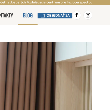
 deti a dospelých. Vzdelávacie centrum pre fyzioterapeutov
NTAKTY
BLOG
OBJEDNAŤ SA