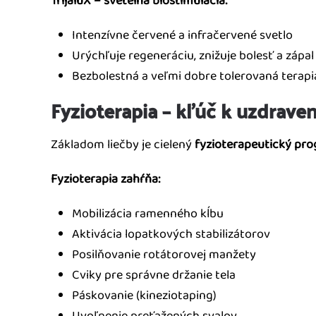
TrijaluX – svetelná biostimulácia:
Intenzívne červené a infračervené svetlo
Urýchľuje regeneráciu, znižuje bolesť a zápal
Bezbolestná a veľmi dobre tolerovaná terapi
Fyzioterapia – kľúč k uzdraven
Základom liečby je cielený
fyzioterapeutický pr
Fyzioterapia zahŕňa:
Mobilizácia ramenného kĺbu
Aktivácia lopatkových stabilizátorov
Posilňovanie rotátorovej manžety
Cviky pre správne držanie tela
Páskovanie (kineziotaping)