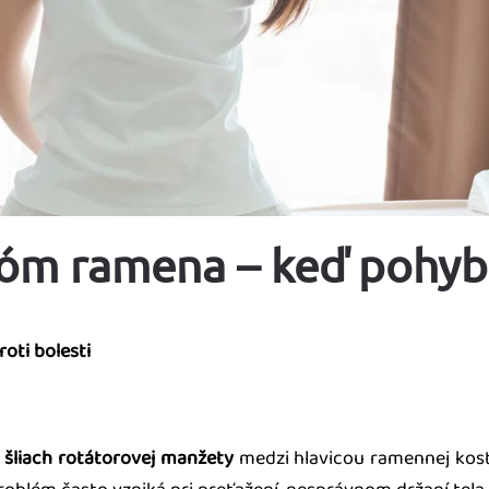
óm ramena – keď pohyb 
oti bolesti
 šliach rotátorovej manžety
medzi hlavicou ramennej kost