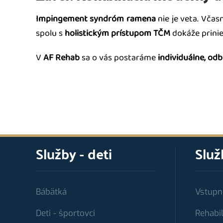
Impingement syndróm ramena
nie je veta. Vča
spolu s
holistickým prístupom TČM
dokáže prinie
V
AF Rehab
sa o vás postaráme
individuálne, od
Služby - deti
Služ
Bábätká
Vstupn
Deti - športovci
Rehabil