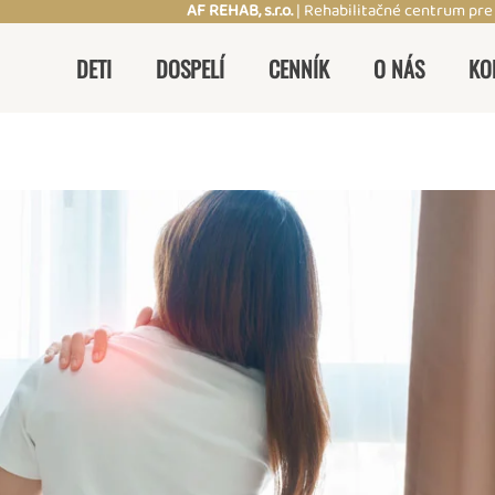
AF REHAB, s.r.o.
| Rehabilitačné centrum pre
DETI
DOSPELÍ
CENNÍK
O NÁS
KO