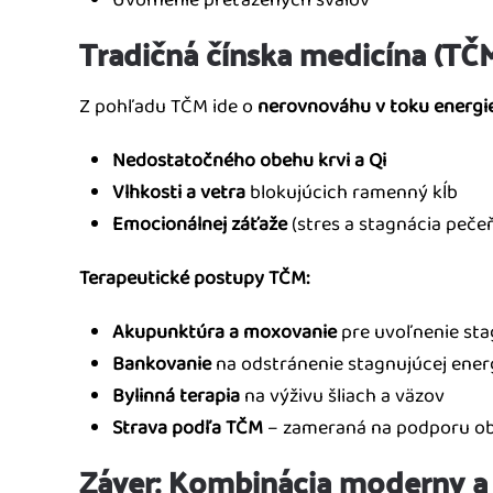
Uvoľnenie preťažených svalov
Tradičná čínska medicína (TČ
Z pohľadu TČM ide o
nerovnováhu v toku energie
Nedostatočného obehu krvi a Qi
Vlhkosti a vetra
blokujúcich ramenný kĺb
Emocionálnej záťaže
(stres a stagnácia pečeň
Terapeutické postupy TČM:
Akupunktúra a moxovanie
pre uvoľnenie sta
Bankovanie
na odstránenie stagnujúcej ener
Bylinná terapia
na výživu šliach a väzov
Strava podľa TČM
– zameraná na podporu obl
Záver: Kombinácia moderny a t