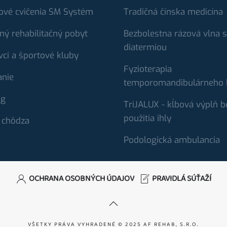
ové cvičenia SM Systém
Tradičná čínska medicína
ný rehabilitačný pobyt
Bezbolestna rázová vlna s
diatermiou
vci a športové kluby
Fyzioterapia
anie
temporomandibulárneho 
ng
TriJALUX - kĺbová výplň b
použitia ihly
 chôdza
Podologická ambulancia
OCHRANA OSOBNÝCH ÚDAJOV
PRAVIDLÁ SÚŤAŽÍ
VŠETKY PRÁVA VYHRADENÉ © 2025 AF REHAB, S.R.O.