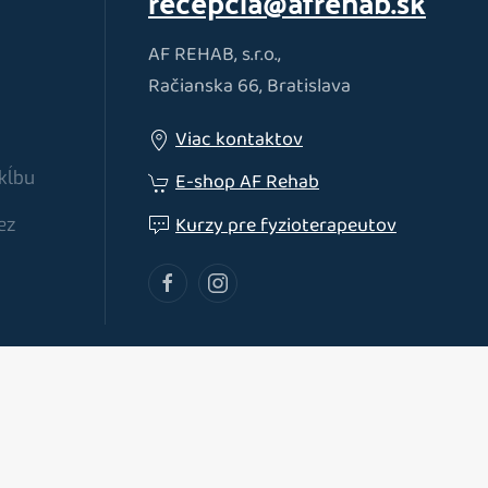
recepcia@afrehab.sk
AF REHAB, s.r.o.,
Račianska 66, Bratislava
Viac kontaktov
kĺbu
E-shop AF Rehab
Kurzy pre fyzioterapeutov
ez