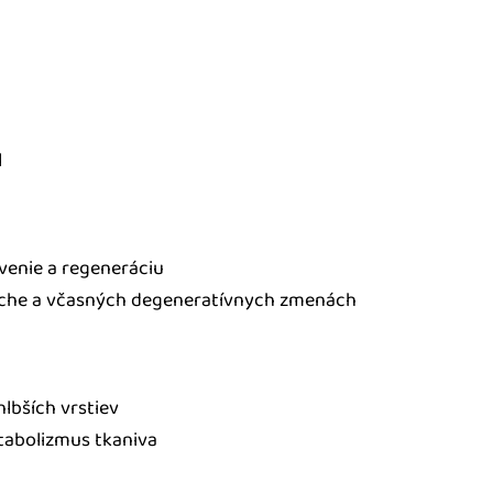
l
venie a regeneráciu
ľache a včasných degeneratívnych zmenách
lbších vrstiev
etabolizmus tkaniva