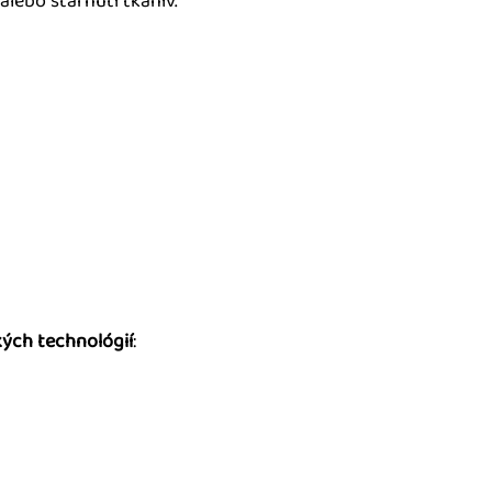
lebo starnutí tkanív.
ých technológií
: