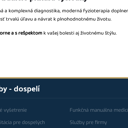
sná a komplexná diagnostika, moderná fyzioterapia doplne
sť trvalú úľavu a návrat k plnohodnotnému životu.
borne a s rešpektom
k vašej bolesti aj životnému štýlu.
by - dospelí
é vyšetrenie
Funkčná manuálna medic
itácia pre dospelých
Služby pre firmy