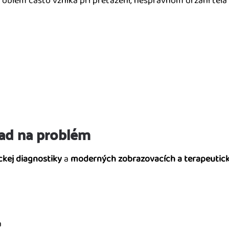
blém často vzniká pri preťažení, nesprávnom držaní tela a
ad na problém
ickej diagnostiky
a
moderných zobrazovacích a terapeutick
a