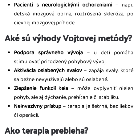
Pacienti s neurologickými ochoreniami
– napr.
detská mozgová obrna, roztrúsená skleróza, po
cievnej mozgovej príhode.
Aké sú výhody Vojtovej metódy?
Podpora správneho vývoja
– u detí pomáha
stimulovať prirodzený pohybový vývoj.
Aktivácia oslabených svalov
– zapája svaly, ktoré
sa bežne nevyužívajú alebo sú oslabené.
Zlepšenie funkcií tela
– môže ovplyvniť nielen
pohyb, ale aj dýchanie, prehĺtanie či stabilitu.
Neinvazívny prístup
– terapia je šetrná, bez liekov
či operácií.
Ako terapia prebieha?