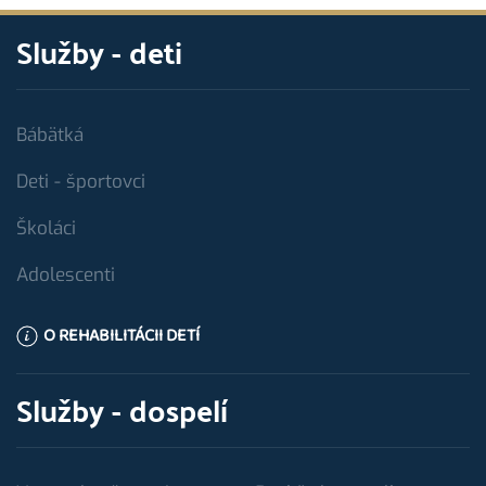
Služby - deti
Bábätká
Deti - športovci
Školáci
Adolescenti
O REHABILITÁCII DETÍ
Služby - dospelí