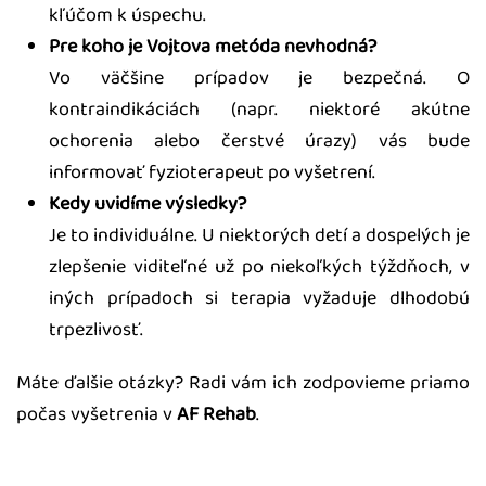
kľúčom k úspechu.
Pre koho je Vojtova metóda nevhodná?
Vo väčšine prípadov je bezpečná. O
kontraindikáciách (napr. niektoré akútne
ochorenia alebo čerstvé úrazy) vás bude
informovať fyzioterapeut po vyšetrení.
Kedy uvidíme výsledky?
Je to individuálne. U niektorých detí a dospelých je
zlepšenie viditeľné už po niekoľkých týždňoch, v
iných prípadoch si terapia vyžaduje dlhodobú
trpezlivosť.
Máte ďalšie otázky? Radi vám ich zodpovieme priamo
počas vyšetrenia v
AF Rehab
.