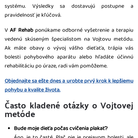
systému. Výsledky sa dostavujú postupne a
pravidelnosť je kľúčová.
V
AF Rehab
ponúkame odborné vyšetrenie a terapiu
vedenú skúseným špecialistom na Vojtovu metódu.
Ak máte obavy o vývoj vášho dieťaťa, trápia vás
bolesti pohybového aparátu alebo hľadáte účinnú
rehabilitáciu po úraze, radi vám pomôžeme.
Objednajte sa ešte dnes a urobte prvý krok k lepšiemu
pohybu a kvalite života.
Často kladené otázky o Vojtovej
metóde
Bude moje dieťa počas cvičenia plakať?
Áno, je to časté. Plač nie je prejavom bolesti, ale