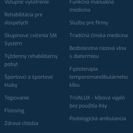
Vstupné vyšetrenie
Funkčná manuálna
medicína
Rehabilitácia pre
dospelých
Služby pre firmy
Skupinové cvičenia SM
Tradičná čínska medicína
Systém
Bezbolestna rázová vlna
Týždenný rehabilitačný
s diatermiou
pobyt
Fyzioterapia
Športovci a športové
temporomandibulárneho
kluby
kĺbu
Tejpovanie
TriJALUX - kĺbová výplň
bez použitia ihly
Flossing
Podologická ambulancia
Zdravá chôdza