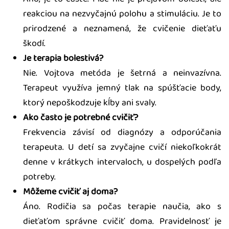
reakciou na nezvyčajnú polohu a stimuláciu. Je to
prirodzené a neznamená, že cvičenie dieťaťu
škodí.
Je terapia bolestivá?
Nie. Vojtova metóda je šetrná a neinvazívna.
Terapeut využíva jemný tlak na spúšťacie body,
ktorý nepoškodzuje kĺby ani svaly.
Ako často je potrebné cvičiť?
Frekvencia závisí od diagnózy a odporúčania
terapeuta. U detí sa zvyčajne cvičí niekoľkokrát
denne v krátkych intervaloch, u dospelých podľa
potreby.
Môžeme cvičiť aj doma?
Áno. Rodičia sa počas terapie naučia, ako s
dieťaťom správne cvičiť doma. Pravidelnosť je