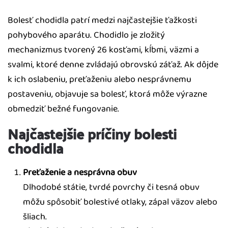
Bolesť chodidla patrí medzi najčastejšie ťažkosti
pohybového aparátu. Chodidlo je zložitý
mechanizmus tvorený 26 kosťami, kĺbmi, väzmi a
svalmi, ktoré denne zvládajú obrovskú záťaž. Ak dôjde
k ich oslabeniu, preťaženiu alebo nesprávnemu
postaveniu, objavuje sa bolesť, ktorá môže výrazne
obmedziť bežné fungovanie.
Najčastejšie príčiny bolesti
chodidla
Preťaženie a nesprávna obuv
Dlhodobé státie, tvrdé povrchy či tesná obuv
môžu spôsobiť bolestivé otlaky, zápal väzov alebo
šliach.