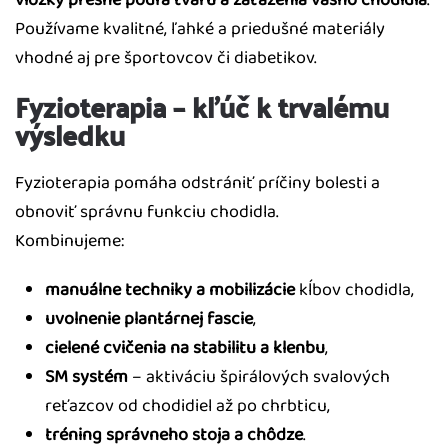
vložky presne podľa tvaru a zaťaženia vášho chodidla
.
Používame kvalitné, ľahké a priedušné materiály
vhodné aj pre športovcov či diabetikov.
Fyzioterapia – kľúč k trvalému
výsledku
Fyzioterapia pomáha odstrániť príčiny bolesti a
obnoviť správnu funkciu chodidla.
Kombinujeme:
manuálne techniky a mobilizácie
kĺbov chodidla,
uvolnenie plantárnej fascie
,
cielené cvičenia na stabilitu a klenbu
,
SM systém
– aktiváciu špirálových svalových
reťazcov od chodidiel až po chrbticu,
tréning správneho stoja a chôdze
.