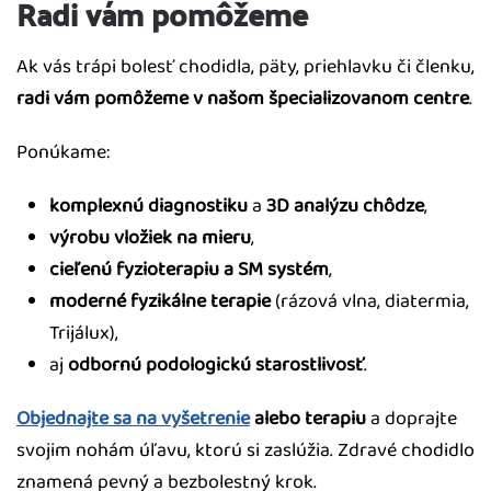
Radi vám pomôžeme
Ak vás trápi bolesť chodidla, päty, priehlavku či členku,
radi vám pomôžeme v našom špecializovanom centre
.
Ponúkame:
komplexnú diagnostiku
a
3D analýzu chôdze
,
výrobu vložiek na mieru
,
cieľenú fyzioterapiu a SM systém
,
moderné fyzikálne terapie
(rázová vlna, diatermia,
Trijálux),
aj
odbornú podologickú starostlivosť
.
Objednajte sa na vyšetrenie
alebo terapiu
a doprajte
svojim nohám úľavu, ktorú si zaslúžia. Zdravé chodidlo
znamená pevný a bezbolestný krok.