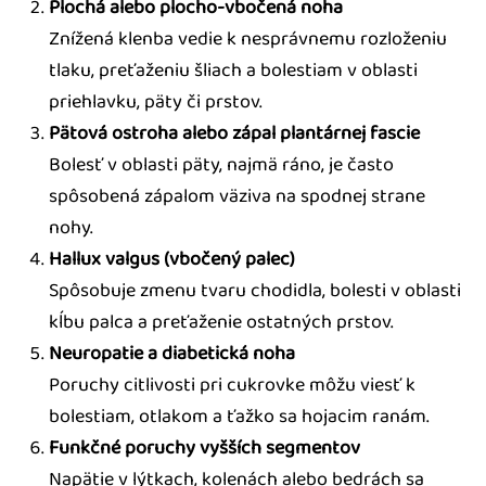
Plochá alebo plocho-vbočená noha
Znížená klenba vedie k nesprávnemu rozloženiu
tlaku, preťaženiu šliach a bolestiam v oblasti
priehlavku, päty či prstov.
Pätová ostroha alebo zápal plantárnej fascie
Bolesť v oblasti päty, najmä ráno, je často
spôsobená zápalom väziva na spodnej strane
nohy.
Hallux valgus (vbočený palec)
Spôsobuje zmenu tvaru chodidla, bolesti v oblasti
kĺbu palca a preťaženie ostatných prstov.
Neuropatie a diabetická noha
Poruchy citlivosti pri cukrovke môžu viesť k
bolestiam, otlakom a ťažko sa hojacim ranám.
Funkčné poruchy vyšších segmentov
Napätie v lýtkach, kolenách alebo bedrách sa