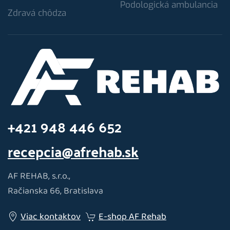
Podologická ambulancia
Zdravá chôdza
+421 948 446 652
recepcia@afrehab.sk
AF REHAB, s.r.o.,
Račianska 66, Bratislava
Viac kontaktov
E-shop AF Rehab