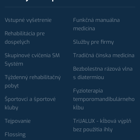
Vstupné vyšetrenie
Funkčná manuálna
medicína
Rehabilitácia pre
dospelých
Služby pre firmy
Skupinové cvičenia SM
Tradičná čínska medicína
Systém
Bezbolestna rázová vlna
Týždenný rehabilitačný
s diatermiou
pobyt
Fyzioterapia
Športovci a športové
temporomandibulárneho
kluby
kĺbu
Tejpovanie
TriJALUX - kĺbová výplň
bez použitia ihly
Flossing