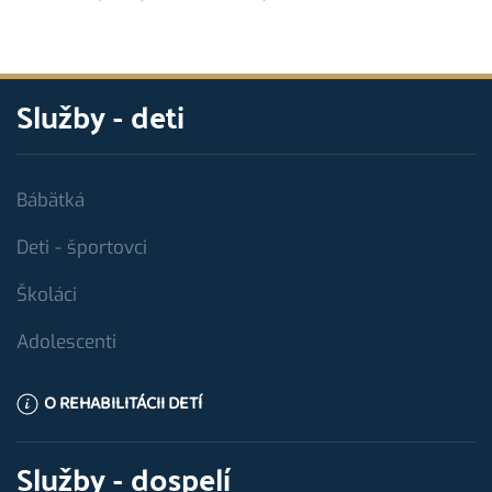
Služby - deti
Bábätká
Deti - športovci
Školáci
Adolescenti
O REHABILITÁCII DETÍ
Služby - dospelí