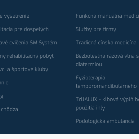
é vyšetrenie
Funkčná manuálna medic
itácia pre dospelých
Služby pre firmy
ové cvičenia SM Systém
Tradičná čínska medicína
ný rehabilitačný pobyt
Bezbolestna rázová vlna s
diatermiou
vci a športové kluby
Fyzioterapia
anie
temporomandibulárneho 
ng
TriJALUX - kĺbová výplň b
použitia ihly
 chôdza
Podologická ambulancia