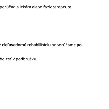
porúčania lekára alebo fyzioterapeuta.
le
cieľavedomú rehabilitáciu
odporúčame
po
i bolesť v podbrušku.