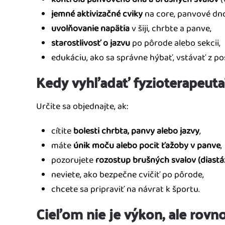
jemné aktivizačné cviky
na core, panvové dno
uvolňovanie napätia
v šiji, chrbte a panve,
starostlivosť o jazvu
po pôrode alebo sekcii,
edukáciu, ako sa správne hýbať, vstávať z pos
Kedy vyhľadať fyzioterapeuta
Určite sa objednajte, ak:
cítite
bolesti chrbta, panvy alebo jazvy
,
máte
únik moču alebo pocit ťažoby v panve
,
pozorujete
rozostup brušných svalov (diastá
neviete, ako bezpečne cvičiť po pôrode,
chcete sa pripraviť na návrat k športu.
Cieľom nie je výkon, ale rovn