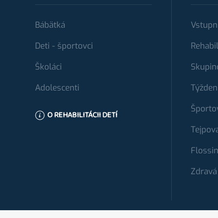
Bábätká
Vstupn
Deti - športovci
Rehabil
Školáci
Skupin
Adolescenti
Týžden
Športo
O REHABILITÁCII DETÍ
Tejpov
Flossi
Zdravá