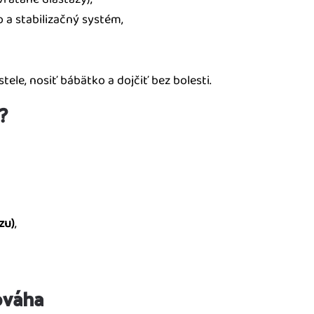
 a stabilizačný systém,
tele, nosiť bábätko a dojčiť bez bolesti.
?
zu)
,
ováha