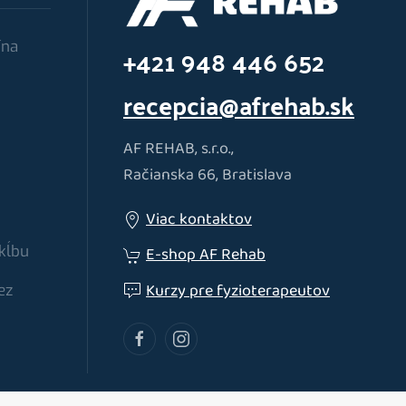
ína
+421 948 446 652
recepcia@afrehab.sk
AF REHAB, s.r.o.,
Račianska 66, Bratislava
Viac kontaktov
kĺbu
E-shop AF Rehab
Kurzy pre fyzioterapeutov
ez