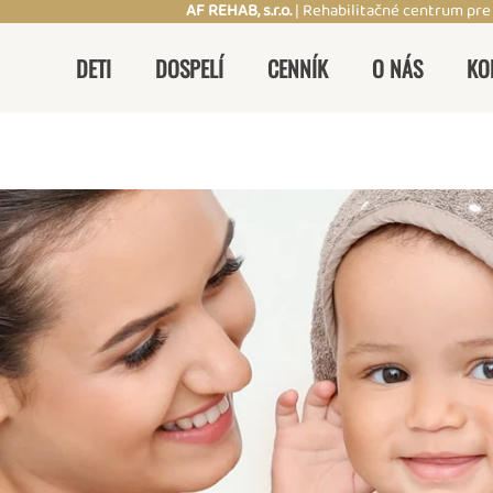
AF REHAB, s.r.o.
| Rehabilitačné centrum pre
DETI
DOSPELÍ
CENNÍK
O NÁS
KO