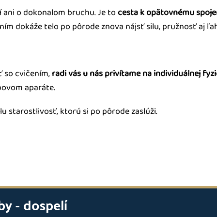
í ani o dokonalom bruchu. Je to
cesta k opätovnému spojen
m dokáže telo po pôrode znova nájsť silu, pružnosť aj ľa
ť so cvičením,
radi vás u nás privítame na individuálnej fyzi
bovom aparáte.
u starostlivosť, ktorú si po pôrode zaslúži.
by - dospelí