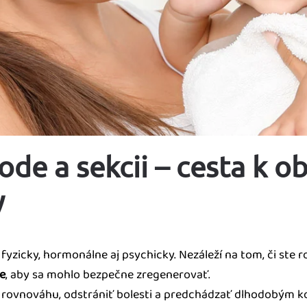
de a sekcii – cesta k ob
y
zicky, hormonálne aj psychicky. Nezáleží na tom, či ste r
ie
, aby sa mohlo bezpečne zregenerovať.
 rovnováhu, odstrániť bolesti a predchádzať dlhodobým k