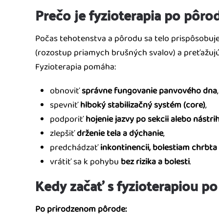
Prečo je fyzioterapia po pôro
Počas tehotenstva a pôrodu sa telo prispôsobuje
(rozostup priamych brušných svalov) a preťažujú
Fyzioterapia pomáha:
obnoviť
správne fungovanie panvového dna
,
spevniť
hlboký stabilizačný systém (core)
,
podporiť
hojenie jazvy po sekcii alebo nástri
zlepšiť
drženie tela a dýchanie
,
predchádzať
inkontinencii, bolestiam chrbta
vrátiť sa k pohybu
bez rizika a bolesti
.
Kedy začať s fyzioterapiou p
Po prirodzenom pôrode: