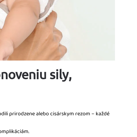
noveniu sily,
odili prirodzene alebo cisárskym rezom – každé
omplikáciám.