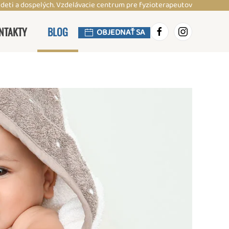
 deti a dospelých. Vzdelávacie centrum pre fyzioterapeutov
NTAKTY
BLOG
OBJEDNAŤ SA