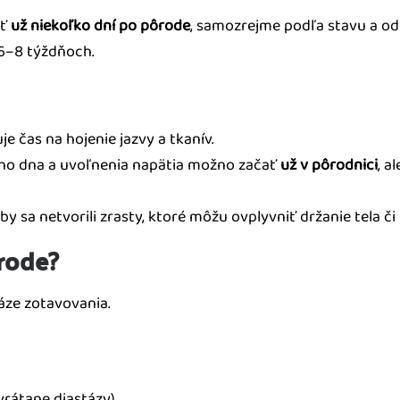
ať
už niekoľko dní po pôrode
, samozrejme podľa stavu a od
 6–8 týždňoch.
je čas na hojenie jazvy a tkanív.
ého dna a uvoľnenia napätia možno začať
už v pôrodnici
, a
by sa netvorili zrasty, ktoré môžu ovplyvniť držanie tela č
ôrode?
áze zotavovania.
vrátane diastázy),