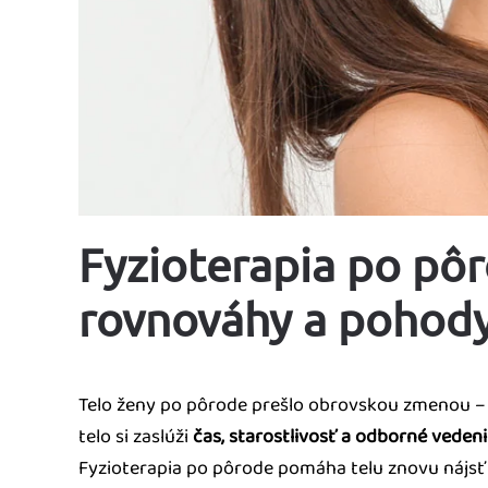
Fyzioterapia po pôro
rovnováhy a pohod
Telo ženy po pôrode prešlo obrovskou zmenou – fy
telo si zaslúži
čas, starostlivosť a odborné veden
Fyzioterapia po pôrode pomáha telu znovu nájsť