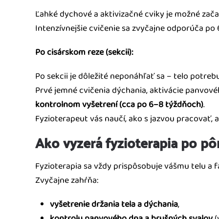
Ľahké dychové a aktivizačné cviky je možné zač
Intenzívnejšie cvičenie sa zvyčajne odporúča po
Po cisárskom reze (sekcii):
Po sekcii je dôležité neponáhľať sa – telo potrebu
Prvé jemné cvičenia dýchania, aktivácie panvov
kontrolnom vyšetrení (cca po 6–8 týždňoch)
.
Fyzioterapeut vás naučí, ako s jazvou pracovať, a
Ako vyzerá fyzioterapia po p
Fyzioterapia sa vždy prispôsobuje vášmu telu a f
Zvyčajne zahŕňa:
vyšetrenie držania tela a dýchania
,
kontrolu panvového dna a brušných svalov
(