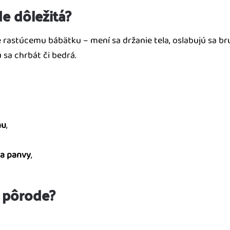
de dôležitá?
 rastúcemu bábätku – mení sa držanie tela, oslabujú sa bru
 sa chrbát či bedrá.
hu
,
 a panvy
,
o pôrode?