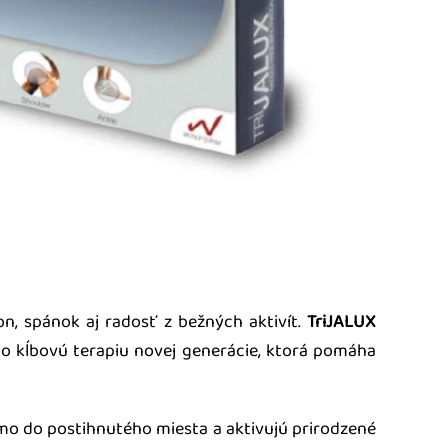
n, spánok aj radosť z bežných aktivít.
TriJALUX
e o kĺbovú terapiu novej generácie, ktorá pomáha
iamo do postihnutého miesta a aktivujú prirodzené