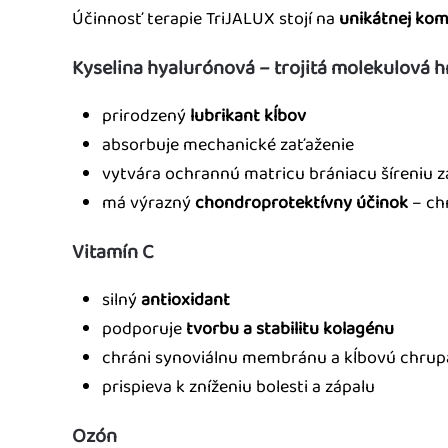
Účinnosť terapie TriJALUX stojí na
unikátnej kom
Kyselina hyalurónová – trojitá molekulová 
prirodzený
lubrikant kĺbov
absorbuje mechanické zaťaženie
vytvára ochrannú matricu brániacu šíreniu z
má výrazný
chondroprotektívny účinok
– ch
Vitamín C
silný
antioxidant
podporuje
tvorbu a stabilitu kolagénu
chráni synoviálnu membránu a kĺbovú chru
prispieva k zníženiu bolesti a zápalu
Ozón