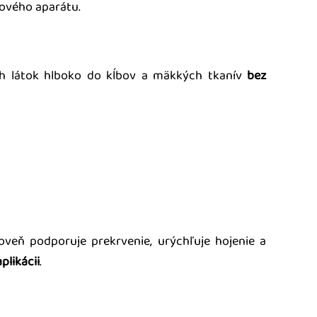
ového aparátu.
ch látok hlboko do kĺbov a mäkkých tkanív
bez
oveň podporuje prekrvenie, urýchľuje hojenie a
plikácii
.