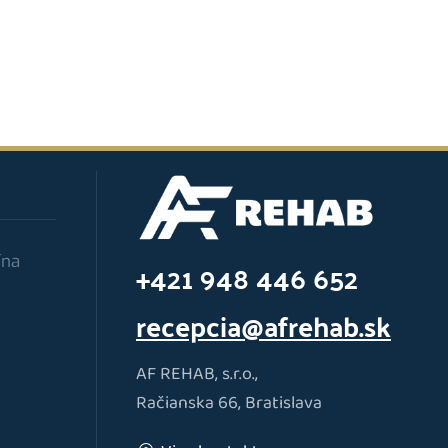
ína
+421 948 446 652
recepcia@afrehab.sk
AF REHAB, s.r.o.,
Račianska 66, Bratislava