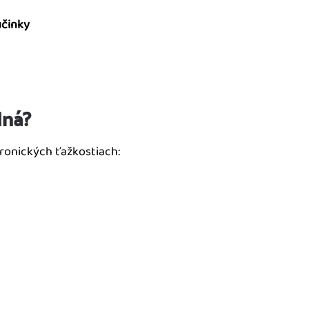
účinky
dná?
ronických ťažkostiach: