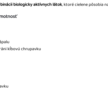
binácii biologicky aktívnych látok
, ktoré cielene pôsobia n
hmotnosť
ápalu
ráni kĺbovú chrupavku
pavku