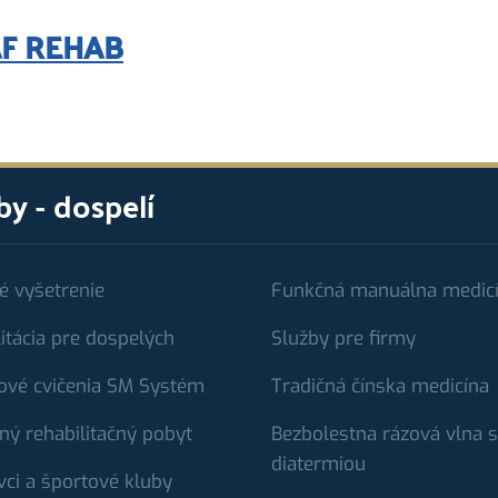
 AF REHAB
by - dospelí
é vyšetrenie
Funkčná manuálna medic
itácia pre dospelých
Služby pre firmy
ové cvičenia SM Systém
Tradičná čínska medicína
ný rehabilitačný pobyt
Bezbolestna rázová vlna s
diatermiou
vci a športové kluby