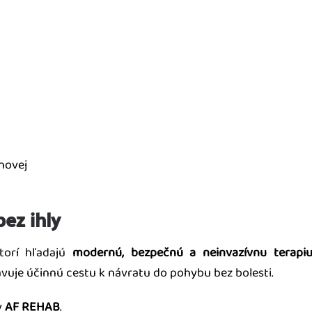
novej
ez ihly
ktorí hľadajú
modernú, bezpečnú a neinvazívnu terapi
vuje účinnú cestu k návratu do pohybu bez bolesti.
v
AF REHAB
.