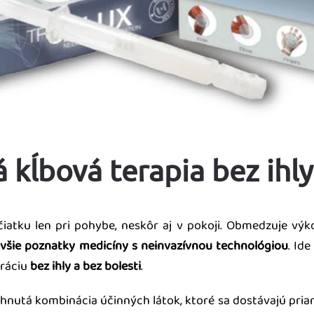
kĺbová terapia bez ihly
atku len pri pohybe, neskôr aj v pokoji. Obmedzuje výko
všie poznatky medicíny s neinvazívnou technológiou
. Id
eráciu
bez ihly a bez bolesti
.
navrhnutá kombinácia účinných látok, ktoré sa dostávajú pr