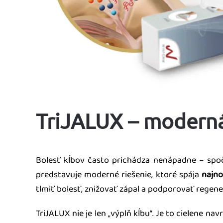
TriJALUX – moderná 
Bolesť kĺbov často prichádza nenápadne – spoči
predstavuje moderné riešenie, ktoré spája
najno
tlmiť bolesť, znižovať zápal a podporovať regen
TriJALUX nie je len „výplň kĺbu“. Je to cielene 