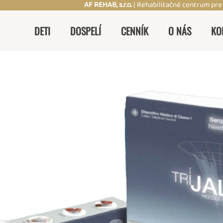
AF REHAB, s.r.o.
| Rehabilitačné centrum pre
DETI
DOSPELÍ
CENNÍK
O NÁS
KO