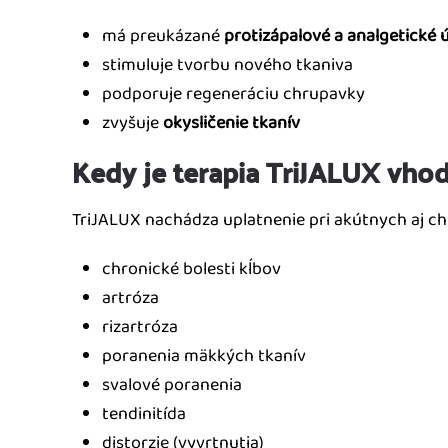
má preukázané
protizápalové a analgetické 
stimuluje tvorbu nového tkaniva
podporuje regeneráciu chrupavky
zvyšuje
okysličenie tkanív
Kedy je terapia TriJALUX vho
TriJALUX nachádza uplatnenie pri akútnych aj ch
chronické bolesti kĺbov
artróza
rizartróza
poranenia mäkkých tkanív
svalové poranenia
tendinitída
distorzie (vyvrtnutia)