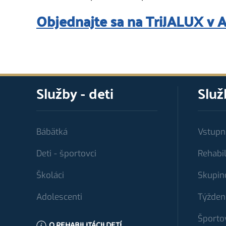
Objednajte sa na TriJALUX v
Služby - deti
Služ
Bábätká
Vstupn
Deti - športovci
Rehabil
Školáci
Skupin
Adolescenti
Týžden
Športo
O REHABILITÁCII DETÍ