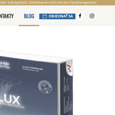
 deti a dospelých. Vzdelávacie centrum pre fyzioterapeutov
NTAKTY
BLOG
OBJEDNAŤ SA