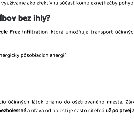
 využívame ako efektívnu súčasť komplexnej liečby pohyb
bov bez ihly?
dle Free Infiltration
, ktorá umožňuje transport účinný
nergicky pôsobiacich energií:
áciu účinných látok priamo do ošetrovaného miesta. Zár
bezbolestné
a úľava od bolesti je často citeľná
už po prvej a