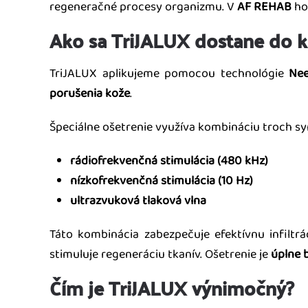
regeneračné procesy organizmu. V
AF REHAB
ho
Ako sa TriJALUX dostane do kĺ
TriJALUX aplikujeme pomocou technológie
Nee
porušenia kože
.
Špeciálne ošetrenie využíva kombináciu troch sy
rádiofrekvenčná stimulácia (480 kHz)
nízkofrekvenčná stimulácia (10 Hz)
ultrazvuková tlaková vlna
Táto kombinácia zabezpečuje efektívnu infiltr
stimuluje regeneráciu tkanív. Ošetrenie je
úplne 
Čím je TriJALUX výnimočný?