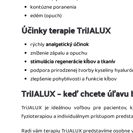
kontúzne poranenia
edém (opuch)
Účinky terapie TriJALUX
rýchly
analgetický účinok
zníženie zápalu a opuchu
stimulácia regenerácie kĺbov a tkanív
podpora prirodzenej tvorby kyseliny hyaluró
zlepšenie pohyblivosti a funkcie kĺbov
TriJALUX – keď chcete úľavu b
TriJALUX je ideálnou voľbou pre pacientov, 
fyzioterapiou a individuálnym prístupom predsta
Radi vám terapiu TriJALUX predstavíme osobne 