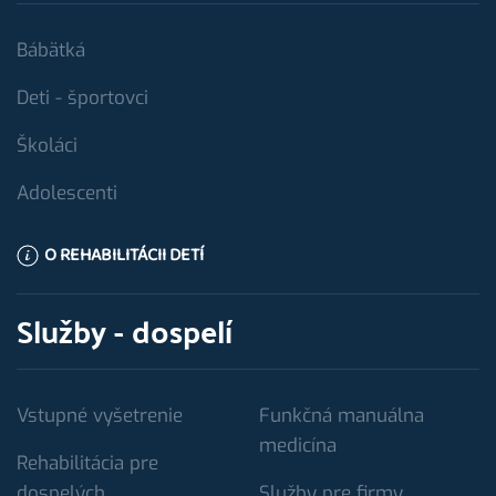
Bábätká
Deti - športovci
Školáci
Adolescenti
O REHABILITÁCII DETÍ
Služby - dospelí
Vstupné vyšetrenie
Funkčná manuálna
medicína
Rehabilitácia pre
dospelých
Služby pre firmy