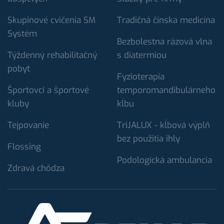
Skupinové cvičenia SM
Tradičná čínska medicína
Systém
Bezbolestna rázová vlna
Týždenný rehabilitačný
s diatermiou
pobyt
Fyzioterapia
Športovci a športové
temporomandibulárneho
kluby
kĺbu
Tejpovanie
TriJALUX - kĺbová výplň
bez použitia ihly
Flossing
Podologická ambulancia
Zdravá chôdza