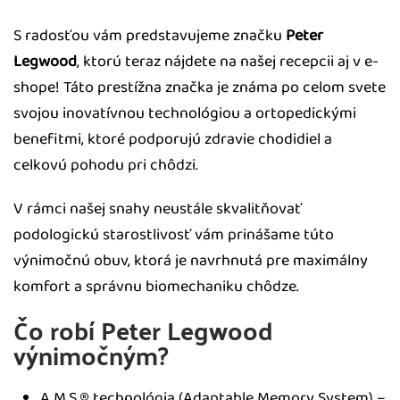
S radosťou vám predstavujeme značku
Peter
Legwood
, ktorú teraz nájdete na našej recepcii aj v e-
shope! Táto prestížna značka je známa po celom svete
svojou inovatívnou technológiou a ortopedickými
benefitmi, ktoré podporujú zdravie chodidiel a
celkovú pohodu pri chôdzi.
V rámci našej snahy neustále skvalitňovať
podologickú starostlivosť vám prinášame túto
výnimočnú obuv, ktorá je navrhnutá pre maximálny
komfort a správnu biomechaniku chôdze.
Čo robí Peter Legwood
výnimočným?
A.M.S.® technológia (Adaptable Memory System) –