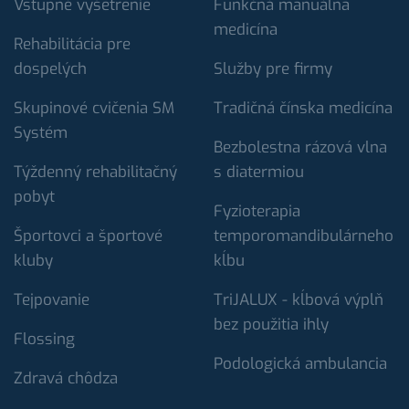
Vstupné vyšetrenie
Funkčná manuálna
medicína
Rehabilitácia pre
dospelých
Služby pre firmy
Skupinové cvičenia SM
Tradičná čínska medicína
Systém
Bezbolestna rázová vlna
Týždenný rehabilitačný
s diatermiou
pobyt
Fyzioterapia
Športovci a športové
temporomandibulárneho
kluby
kĺbu
Tejpovanie
TriJALUX - kĺbová výplň
bez použitia ihly
Flossing
Podologická ambulancia
Zdravá chôdza