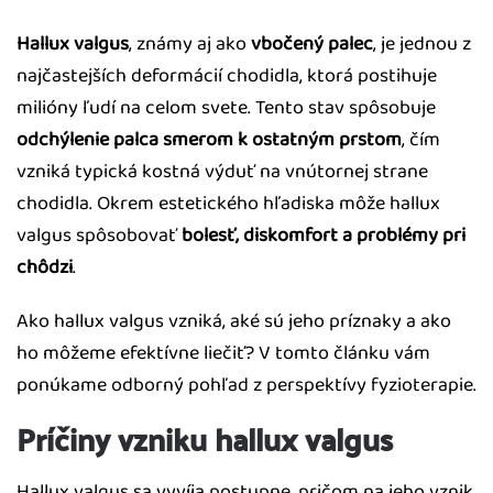
Hallux valgus
, známy aj ako
vbočený palec
, je jednou z
najčastejších deformácií chodidla, ktorá postihuje
milióny ľudí na celom svete. Tento stav spôsobuje
odchýlenie palca smerom k ostatným prstom
, čím
vzniká typická kostná výduť na vnútornej strane
chodidla. Okrem estetického hľadiska môže hallux
valgus spôsobovať
bolesť, diskomfort a problémy pri
chôdzi
.
Ako hallux valgus vzniká, aké sú jeho príznaky a ako
ho môžeme efektívne liečiť? V tomto článku vám
ponúkame odborný pohľad z perspektívy fyzioterapie.
Príčiny vzniku hallux valgus
Hallux valgus sa vyvíja postupne, pričom na jeho vznik