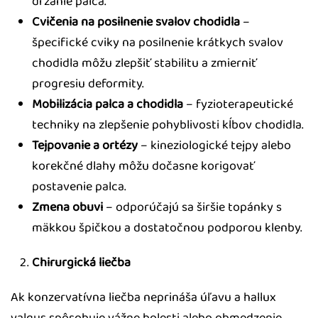
držanie palca.
Cvičenia na posilnenie svalov chodidla
–
špecifické cviky na posilnenie krátkych svalov
chodidla môžu zlepšiť stabilitu a zmierniť
progresiu deformity.
Mobilizácia palca a chodidla
– fyzioterapeutické
techniky na zlepšenie pohyblivosti kĺbov chodidla.
Tejpovanie a ortézy
– kineziologické tejpy alebo
korekčné dlahy môžu dočasne korigovať
postavenie palca.
Zmena obuvi
– odporúčajú sa širšie topánky s
mäkkou špičkou a dostatočnou podporou klenby.
Chirurgická liečba
Ak konzervatívna liečba neprináša úľavu a hallux