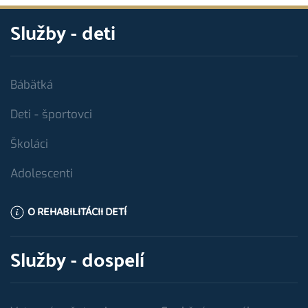
Služby - deti
Bábätká
Deti - športovci
Školáci
Adolescenti
O REHABILITÁCII DETÍ
Služby - dospelí