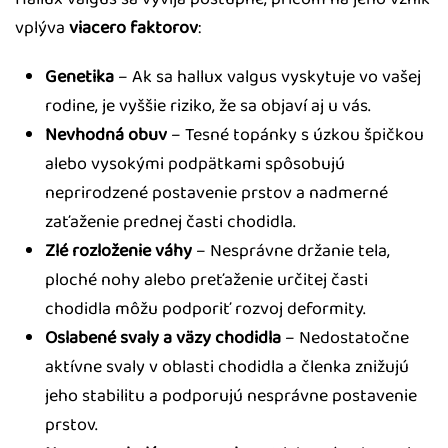
vplýva
viacero faktorov
:
Genetika
– Ak sa hallux valgus vyskytuje vo vašej
rodine, je vyššie riziko, že sa objaví aj u vás.
Nevhodná obuv
– Tesné topánky s úzkou špičkou
alebo vysokými podpätkami spôsobujú
neprirodzené postavenie prstov a nadmerné
zaťaženie prednej časti chodidla.
Zlé rozloženie váhy
– Nesprávne držanie tela,
ploché nohy alebo preťaženie určitej časti
chodidla môžu podporiť rozvoj deformity.
Oslabené svaly a väzy chodidla
– Nedostatočne
aktívne svaly v oblasti chodidla a členka znižujú
jeho stabilitu a podporujú nesprávne postavenie
prstov.