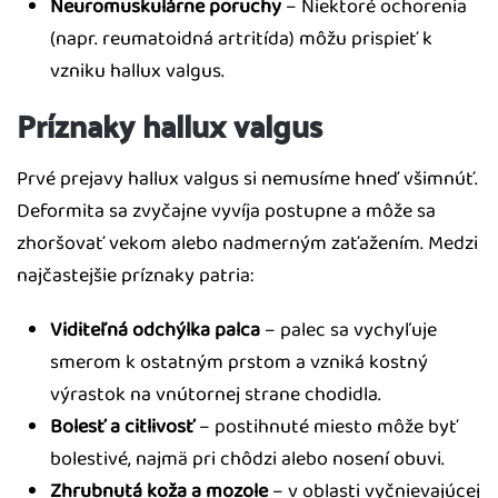
Neuromuskulárne poruchy
– Niektoré ochorenia
(napr. reumatoidná artritída) môžu prispieť k
vzniku hallux valgus.
Príznaky hallux valgus
Prvé prejavy hallux valgus si nemusíme hneď všimnúť.
Deformita sa zvyčajne vyvíja postupne a môže sa
zhoršovať vekom alebo nadmerným zaťažením. Medzi
najčastejšie príznaky patria:
Viditeľná odchýlka palca
– palec sa vychyľuje
smerom k ostatným prstom a vzniká kostný
výrastok na vnútornej strane chodidla.
Bolesť a citlivosť
– postihnuté miesto môže byť
bolestivé, najmä pri chôdzi alebo nosení obuvi.
Zhrubnutá koža a mozole
– v oblasti vyčnievajúcej