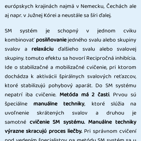
európskych krajinách najmä v Nemecku, Čechách ale
aj napr. v Južnej Kórei a neustále sa šíri ďalej.
SM systém je schopný v jednom cviku
kombinovať
posilňovanie
jedného svalu alebo skupiny
svalov a
relaxáciu
ďalšieho svalu alebo svalovej
skupiny. tomuto efektu sa hovorí Recipročná inhibícia.
Ide o stabilizačné a mobilizačné cvičenie, pri ktorom
dochádza k aktivácii špirálnych svalových reťazcov,
ktoré stabilizujú pohybový aparát. Do SM systému
nepatrí iba cvičenie.
Metóda má 2 časti
. Prvou sú
špeciálne
manuálne techniky
, ktoré slúžia na
uvoľnenie skrátených svalov a druhou je
samotné
cvičenie SM systému. Manuálne techniky
výrazne skracujú proces liečby.
Pri správnom cvičení
pod vedením špecialistov na metódu SM systém sa u