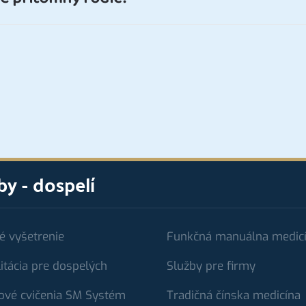
by - dospelí
é vyšetrenie
Funkčná manuálna medic
itácia pre dospelých
Služby pre firmy
ové cvičenia SM Systém
Tradičná čínska medicína