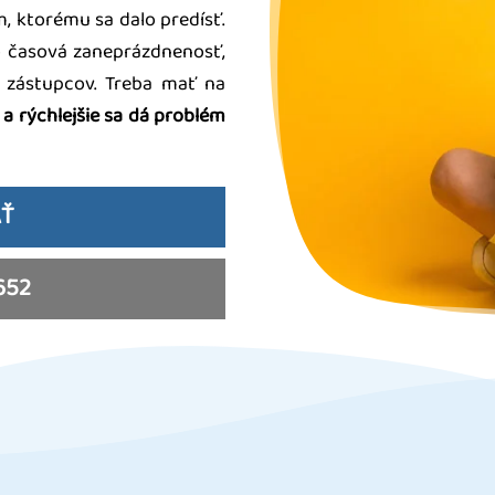
m, ktorému sa dalo predísť.
to časová zaneprázdnenosť,
 zástupcov. Treba mať na
 a rýchlejšie sa dá problém
AŤ
652