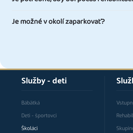
Je možné v okolí zaparkovať?
Služby - deti
Služ
Bábätká
Vstupn
Deti - športovci
Rehabil
Školáci
Skupin