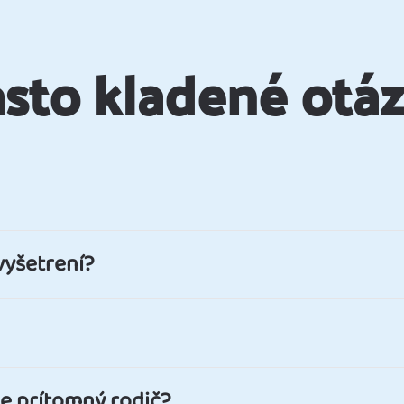
sto kladené otá
vyšetrení?
ie prítomný rodič?