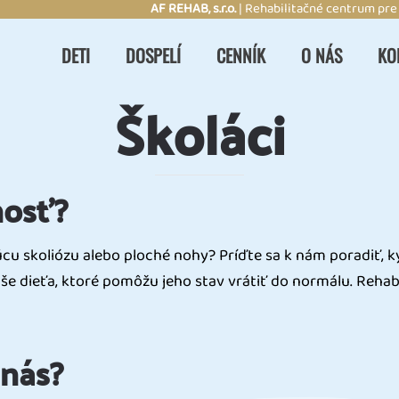
AF REHAB, s.r.o.
| Rehabilitačné centrum pre
DETI
DOSPELÍ
CENNÍK
O NÁS
KO
Školáci
nosť?
ajúcu skoliózu alebo ploché nohy? Príďte sa k nám poradiť
 dieťa, ktoré pomôžu jeho stav vrátiť do normálu. Rehab
 nás?