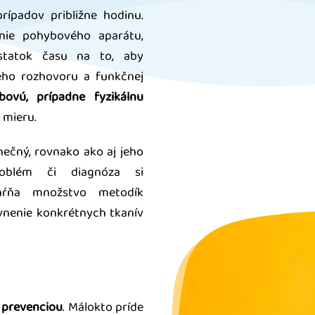
rípadov približne hodinu.
nie pohybového aparátu,
ostatok času na to, aby
rvého rozhovoru a funkčnej
ovú, prípadne fyzikálnu
 mieru.
inečný, rovnako ako aj jeho
roblém či diagnóza si
hŕňa množstvo metodík
vnenie konkrétnych tkanív
 prevenciou
. Málokto príde