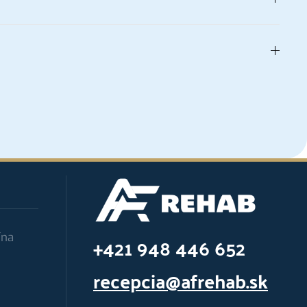
ína
+421 948 446 652
recepcia@afrehab.sk