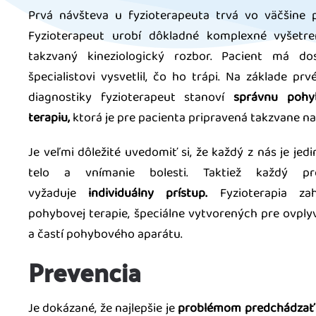
Prvá návšteva u fyzioterapeuta trvá vo väčšine p
Fyzioterapeut urobí dôkladné komplexné vyšetre
takzvaný kineziologický rozbor. Pacient má d
špecialistovi vysvetlil, čo ho trápi. Na základe p
diagnostiky fyzioterapeut stanoví
správnu pohyb
terapiu,
ktorá je pre pacienta pripravená takzvane na
Je veľmi dôležité uvedomiť si, že každý z nás je jed
telo a vnímanie bolesti. Taktiež každý p
vyžaduje
individuálny prístup.
Fyzioterapia za
pohybovej terapie, špeciálne vytvorených pre ovply
a častí pohybového aparátu.
Prevencia
Je dokázané, že najlepšie je
problémom predchádzať