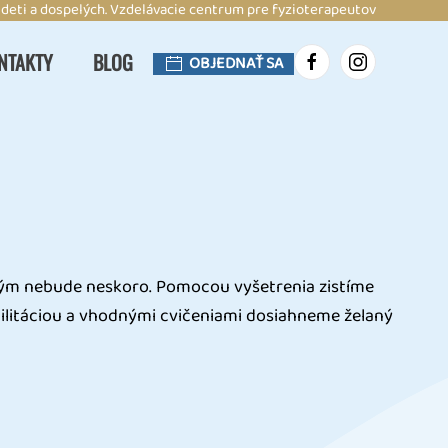
 deti a dospelých. Vzdelávacie centrum pre fyzioterapeutov
NTAKTY
BLOG
OBJEDNAŤ SA
, kým nebude neskoro. Pomocou vyšetrenia zistíme
ilitáciou a vhodnými cvičeniami dosiahneme želaný