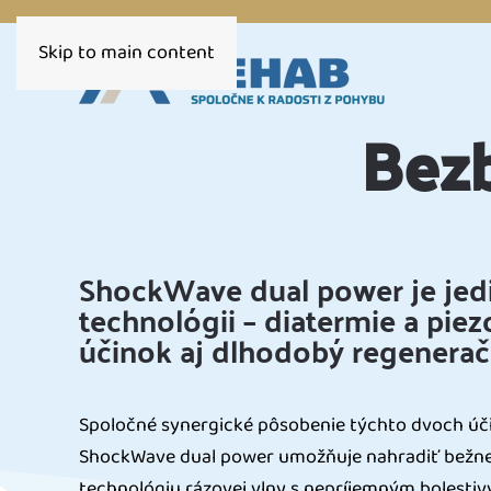
Skip to main content
Bezb
ShockWave dual power je jedi
technológii – diatermie a piez
účinok aj dlhodobý regeneračn
Spoločné synergické pôsobenie týchto dvoch účin
ShockWave dual power umožňuje nahradiť bežn
technológiu rázovej vlny s nepríjemným bolesti