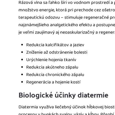
Rázová vlna sa ľahko šíri vo vodnom prostredí a
množstvo energie, ktorá pri prechode cez ošetr
terapeutickú odozvu – stimuluje regeneračné p
najznámejšieho analgetického efektu a postupnej
je veľmi zaujímavý aj neoaskularizačný a regener
Redukcia kalcifikátov a jaziev
Zníženie až odstránenie bolesti
Urýchlenie hojenia tkanív
Redukcia akútneho zápalu
Redukcia chronického zápalu
Regenerácia a hojenie kostí
Biologické účinky diatermie
Diatermia využíva liečebný účinok hĺbkovej bios
procesov v bunkách svalov, väzív a kĺbov. Pôsobí 