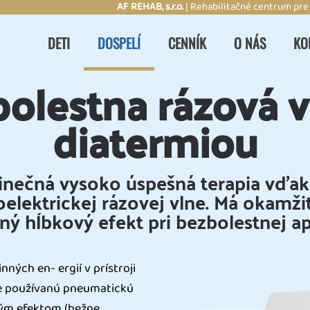
AF REHAB, s.r.o.
| Rehabilitačné centrum pre
DETI
DOSPELÍ
CENNÍK
O NÁS
KO
olestna rázová v
diatermiou
nečná vysoko úspešná terapia vďak
oelektrickej rázovej vlne. Má okamžit
ý hĺbkový efekt pri bezbolestnej apl
ných en- ergií v prístroji
e používanú pneumatickú
vým efektom (bežne