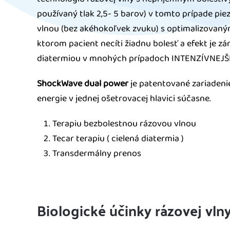
používaný tlak 2,5- 5 barov) v tomto prípade pi
vlnou (bez akéhokoľvek zvuku) s optimalizovaným 
ktorom pacient necíti žiadnu bolesť a efekt je z
diatermiou v mnohých prípadoch INTENZÍVNEJŠ
ShockWave dual power
je patentované zariadenie
energie v jednej ošetrovacej hlavici súčasne.
Terapiu bezbolestnou rázovou vlnou
Tecar terapiu ( cielená diatermia )
Transdermálny prenos
Biologické účinky rázovej vln