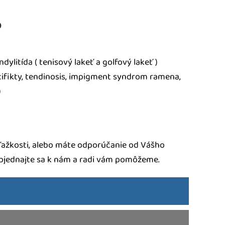
o
dylitída ( tenisový lakeť a golfový lakeť )
cifikty, tendinosis, impigment syndrom ramena,
)
ažkosti, alebo máte odporúčanie od Vášho
objednajte sa k nám a radi vám pomôžeme.