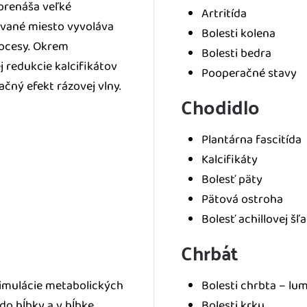
 prenáša veľké
Artritída
ované miesto vyvoláva
Bolesti kolena
rocesy. Okrem
Bolesti bedra
 redukcie kalcifikátov
Pooperačné stavy
ačný efekt rázovej vlny.
Chodidlo
Plantárna fascitída
Kalcifikáty
Bolesť päty
Pätová ostroha
Bolesť achillovej šľ
Chrbát
timulácie metabolických
Bolesti chrbta – lu
do hĺbky a v hĺbke,
Bolesti krku