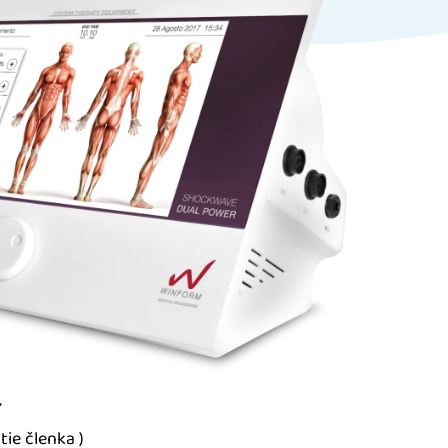
ť
tie členka )