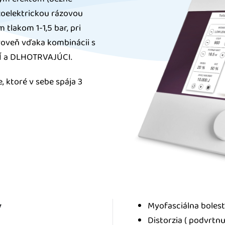
ezoelektrickou rázovou
tlakom 1-1,5 bar, pri
ároveň vďaka kombinácii s
Í a DLHOTRVAJÚCI.
, ktoré v sebe spája 3
y
Myofasciálna boles
Distorzia ( podvrtnu