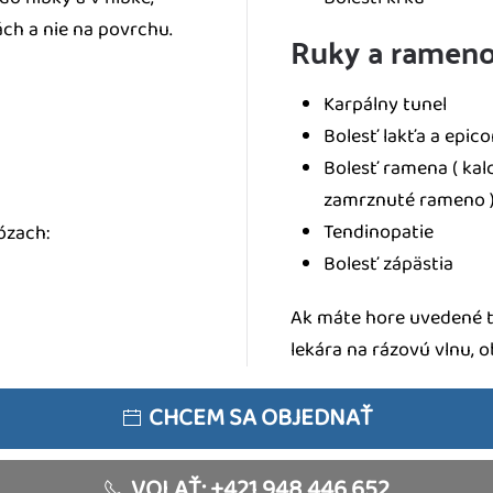
ách a nie na povrchu.
Ruky a ramen
Karpálny tunel
Bolesť lakťa a epicon
Bolesť ramena ( kal
zamrznuté rameno 
Tendinopatie
ózach:
Bolesť zápästia
Ak máte hore uvedené ť
lekára na rázovú vlnu, 
CHCEM SA OBJEDNAŤ
VOLAŤ: +421 948 446 652