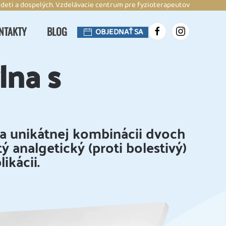
 deti a dospelých. Vzdelávacie centrum pre fyzioterapeutov
NTAKTY
BLOG
OBJEDNAŤ SA
lna s
a unikátnej kombinácii dvoch
ý analgetický (proti bolestivý)
ikácii.