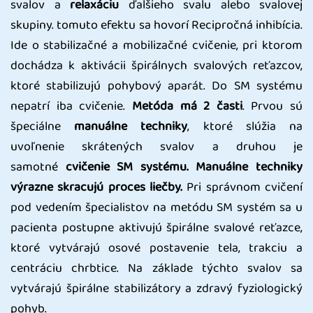
svalov a
relaxáciu
ďalšieho svalu alebo svalovej
skupiny. tomuto efektu sa hovorí Recipročná inhibícia.
Ide o stabilizačné a mobilizačné cvičenie, pri ktorom
dochádza k aktivácii špirálnych svalových reťazcov,
ktoré stabilizujú pohybový aparát. Do SM systému
nepatrí iba cvičenie.
Metóda má 2 časti
. Prvou sú
špeciálne
manuálne techniky
, ktoré slúžia na
uvoľnenie skrátených svalov a druhou je
samotné
cvičenie SM systému. Manuálne techniky
výrazne skracujú proces liečby.
Pri správnom cvičení
pod vedením špecialistov na metódu SM systém sa u
pacienta postupne aktivujú špirálne svalové reťazce,
ktoré vytvárajú osové postavenie tela, trakciu a
centráciu chrbtice. Na základe týchto svalov sa
vytvárajú špirálne stabilizátory a zdravý fyziologický
pohyb.