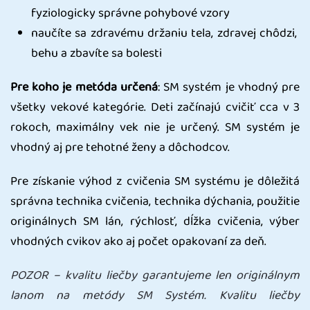
fyziologicky správne pohybové vzory
naučíte sa zdravému držaniu tela, zdravej chôdzi,
behu a zbavíte sa bolesti
Pre koho je metóda určená
: SM systém je vhodný pre
všetky vekové kategórie. Deti začínajú cvičiť cca v 3
rokoch, maximálny vek nie je určený. SM systém je
vhodný aj pre tehotné ženy a dôchodcov.
Pre získanie výhod z cvičenia SM systému je dôležitá
správna technika cvičenia, technika dýchania, použitie
originálnych SM lán, rýchlosť, dĺžka cvičenia, výber
vhodných cvikov ako aj počet opakovaní za deň.
POZOR – kvalitu liečby garantujeme len originálnym
lanom na metódy SM Systém. Kvalitu liečby