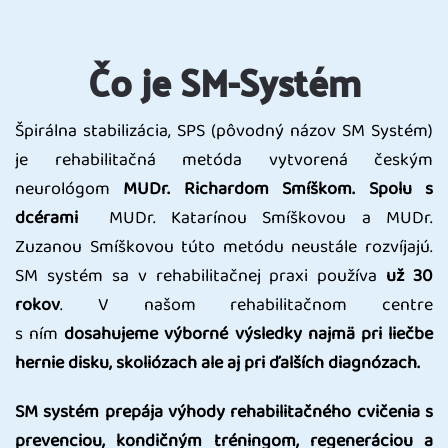
Čo je SM-Systém
Špirálna stabilizácia, SPS (pôvodný názov SM Systém)
je rehabilitačná metóda vytvorená českým
neurológom
MUDr. Richardom Smíškom. Spolu s
dcérami
MUDr. Katarínou Smíškovou a MUDr.
Zuzanou Smíškovou túto metódu neustále rozvíjajú.
SM systém sa v rehabilitačnej praxi používa
už 30
rokov
. V našom rehabilitačnom centre
s ním
dosahujeme výborné výsledky najmä pri liečbe
hernie disku, skoliózach ale aj pri ďalších diagnózach.
SM systém prepája výhody rehabilitačného cvičenia s
prevenciou, kondičným tréningom, regeneráciou a