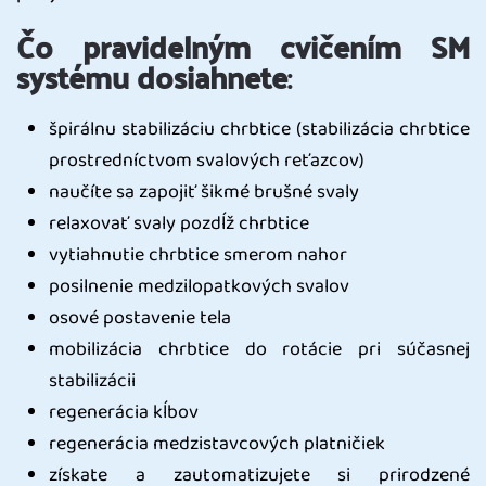
Čo pravidelným cvičením SM
systému dosiahnete
:
špirálnu stabilizáciu chrbtice (stabilizácia chrbtice
prostredníctvom svalových reťazcov)
naučíte sa zapojiť šikmé brušné svaly
relaxovať svaly pozdĺž chrbtice
vytiahnutie chrbtice smerom nahor
posilnenie medzilopatkových svalov
osové postavenie tela
mobilizácia chrbtice do rotácie pri súčasnej
stabilizácii
regenerácia kĺbov
regenerácia medzistavcových platničiek
získate a zautomatizujete si prirodzené