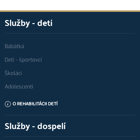
Služby - deti
Bábätká
Deti - športovci
Školáci
Adolescenti
O REHABILITÁCII DETÍ
Služby - dospelí