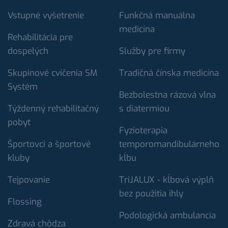
Vstupné vyšetrenie
Funkčná manuálna
medicína
Rehabilitácia pre
dospelých
Služby pre firmy
Skupinové cvičenia SM
Tradičná čínska medicína
Systém
Bezbolestna rázová vlna
Týždenný rehabilitačný
s diatermiou
pobyt
Fyzioterapia
Športovci a športové
temporomandibulárneho
kluby
kĺbu
Tejpovanie
TriJALUX - kĺbová výplň
bez použitia ihly
Flossing
Podologická ambulancia
Zdravá chôdza