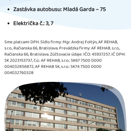
Zastávka autobusu: Mladá Garda – 75
Električka č.: 3, 7
Sme platcami DPH. Sídlo firmy: Mgr. Andrej Foltýn, AF REHAB,
s.r.o., Račianska 66, Bratislava. Prevádzka firmy: AF REHAB, s.r.o.,
Račianska 66, Bratislava. Zúčtovacie údaje: IČO: 45937257, IČ DPH:
SK 2023153737, č.ú.: AF REHAB, s.r.o.: SK67 7500 0000
004032856872, AF REHAB SK, s.r.o.: SK74 7500 0000
004032760328