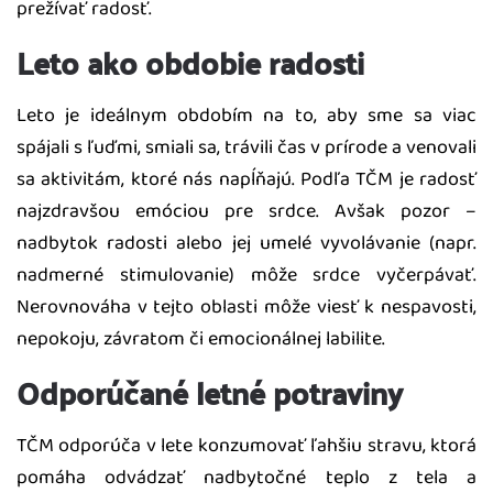
prežívať radosť.
Leto ako obdobie radosti
Leto je ideálnym obdobím na to, aby sme sa viac
spájali s ľuďmi, smiali sa, trávili čas v prírode a venovali
sa aktivitám, ktoré nás napĺňajú. Podľa TČM je radosť
najzdravšou emóciou pre srdce. Avšak pozor –
nadbytok radosti alebo jej umelé vyvolávanie (napr.
nadmerné stimulovanie) môže srdce vyčerpávať.
Nerovnováha v tejto oblasti môže viesť k nespavosti,
nepokoju, závratom či emocionálnej labilite.
Odporúčané letné potraviny
TČM odporúča v lete konzumovať ľahšiu stravu, ktorá
pomáha odvádzať nadbytočné teplo z tela a