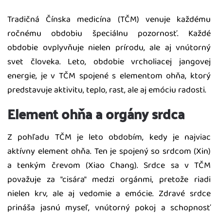
Tradičná Čínska medicína (TČM) venuje každému
ročnému obdobiu špeciálnu pozornosť. Každé
obdobie ovplyvňuje nielen prírodu, ale aj vnútorný
svet človeka. Leto, obdobie vrcholiacej jangovej
energie, je v TČM spojené s elementom ohňa, ktorý
predstavuje aktivitu, teplo, rast, ale aj emóciu radosti.
Element ohňa a orgány srdca
Z pohľadu TČM je leto obdobím, kedy je najviac
aktívny element ohňa. Ten je spojený so srdcom (Xin)
a tenkým črevom (Xiao Chang). Srdce sa v TČM
považuje za "cisára" medzi orgánmi, pretože riadi
nielen krv, ale aj vedomie a emócie. Zdravé srdce
prináša jasnú myseľ, vnútorný pokoj a schopnosť