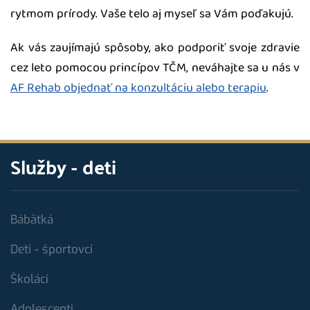
rytmom prírody. Vaše telo aj myseľ sa Vám poďakujú.
Ak vás zaujímajú spôsoby, ako podporiť svoje zdravie
cez leto pomocou princípov TČM, neváhajte sa u nás v
AF Rehab objednať na konzultáciu alebo terapiu
.
Služby - deti
Bábätká
Deti - športovci
Školáci
Adolescenti