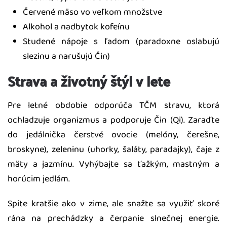
Červené mäso vo veľkom množstve
Alkohol a nadbytok kofeínu
Studené nápoje s ľadom (paradoxne oslabujú
slezinu a narušujú Čin)
Strava a životný štýl v lete
Pre letné obdobie odporúča TČM stravu, ktorá
ochladzuje organizmus a podporuje Čin (Qi). Zaraďte
do jedálnička čerstvé ovocie (melóny, čerešne,
broskyne), zeleninu (uhorky, šaláty, paradajky), čaje z
mäty a jazmínu. Vyhýbajte sa ťažkým, mastným a
horúcim jedlám.
Spite kratšie ako v zime, ale snažte sa využiť skoré
rána na prechádzky a čerpanie slnečnej energie.