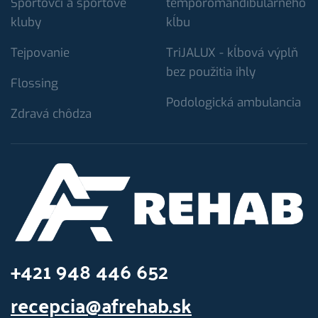
Športovci a športové
temporomandibulárneho
kluby
kĺbu
Tejpovanie
TriJALUX - kĺbová výplň
bez použitia ihly
Flossing
Podologická ambulancia
Zdravá chôdza
+421 948 446 652
recepcia@afrehab.sk